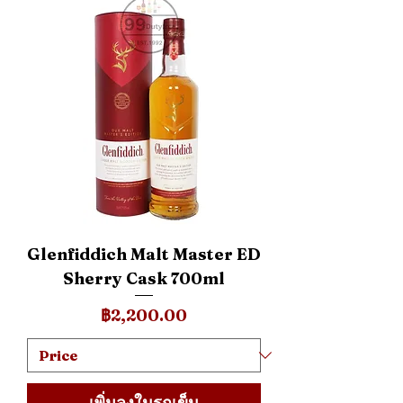
Glenfiddich Malt Master ED
Sherry Cask 700ml
ราคา
฿2,200.00
เพิ่มลงในรถเข็น