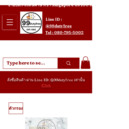
ขายปลีก-ส่งสินค้านำเข้า Singapore แท้ 100%
Line ID :
@99dutyfree
Tel : 080-795-5002
สั่งซื่อสินค้า ผ่าน Line ID: @99dutyfree เท่านั้น
Click
ตัวกรอง