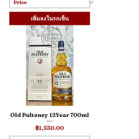
เพิ่มลงในรถเข็น
Old Pulteney 12Year 700ml
ราคา
฿1,550.00