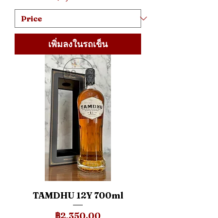
เพิ่มลงในรถเข็น
TAMDHU 12Y 700ml
ราคา
฿2,350.00