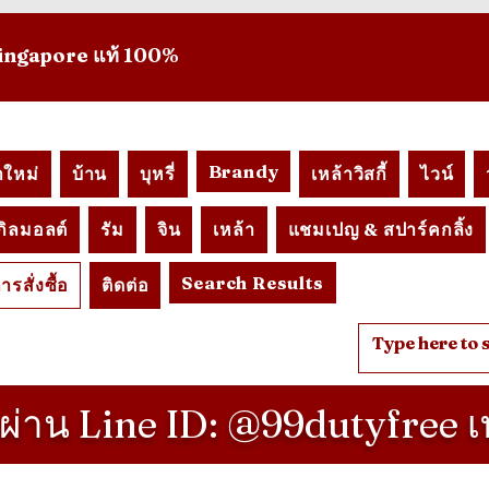
 Singapore แท้ 100%
Brandy
าใหม่
บ้าน
บุหรี่
เหล้าวิสกี้
ไวน์
เกิลมอลต์
รัม
จิน
เหล้า
แชมเปญ & สปาร์คกลิ้ง
Search Results
การสั่งซื้อ
ติดต่อ
้า ผ่าน Line ID: @99dutyfree เ