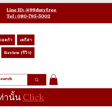
Line ID: @99dutyfree
Tel : 080-795-5002
วอดก้า
เตกีล่า
Review (รีวิว)
ท่านั้น
Click