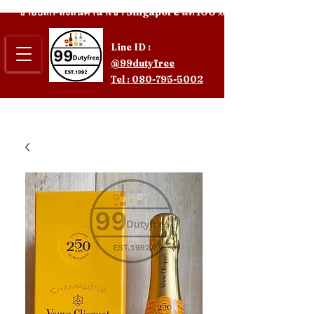
ขายปลีก-ส่งสินค้านำเข้า Singapore แท้ 100%
Line ID :
@99dutyfree
Tel : 080-795-5002