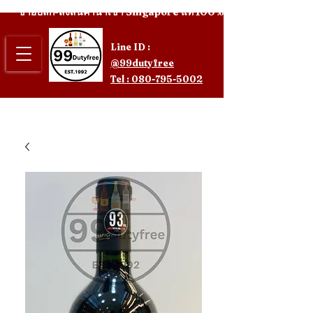
ขายปลีก-ส่งสินค้านำเข้า Singapore แท้ 100%
Line ID :
@99dutyfree
Tel : 080-795-5002