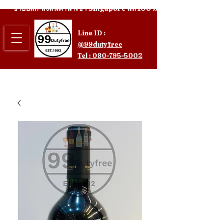
ขายปลีก-ส่งสินค้านำเข้า Singapore แท้ 100%
Line ID :
@99dutyfree
Tel : 080-795-5002