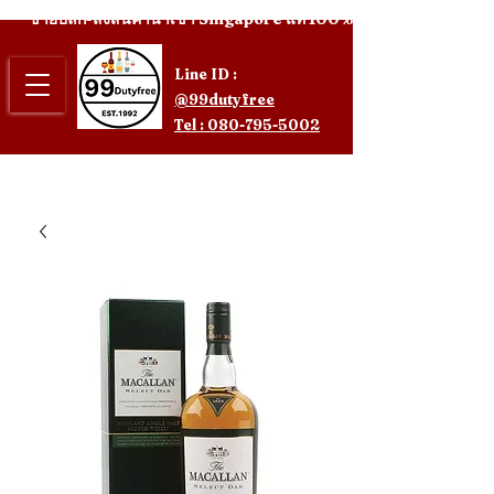
ขายปลีก-ส่งสินค้านำเข้า Singapore แท้ 100%
Line ID :
@99dutyfree
Tel : 080-795-5002