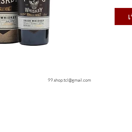
เ
99.shop.tcl@gmail.com