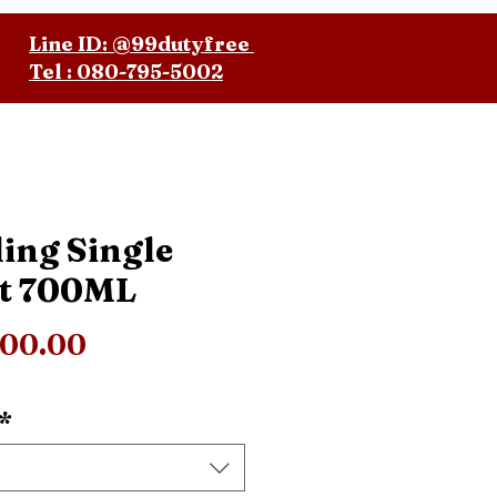
Line ID: @99dutyfree
Tel : 080-795-5002
ling Single
t 700ML
ราคา
200.00
*