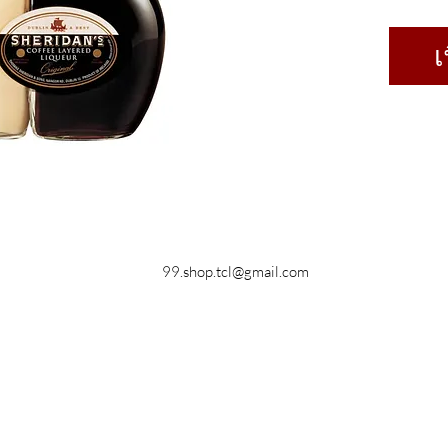
เ
99.shop.tcl@gmail.com