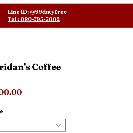
Line ID: @99dutyfree
Tel : 080-795-5002
ridan's Coffee
ราคา
200.00
*