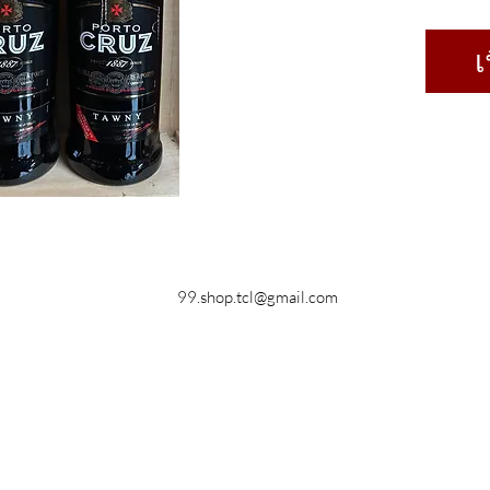
เ
99.shop.tcl@gmail.com