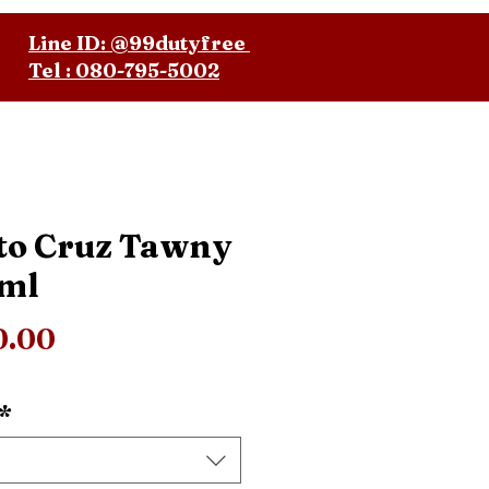
Line ID: @99dutyfree
Tel : 080-795-5002
to Cruz Tawny
ml
ราคา
0.00
*