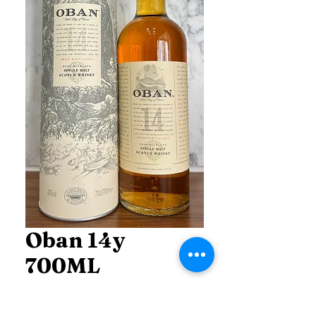
Oban 14y
700ML
ราคา
฿2,600.00