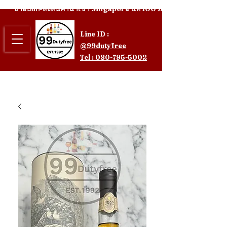
ขายปลีก-ส่งสินค้านำเข้า Singapore แท้ 100%
Line ID :
@99dutyfree
Tel : 080-795-5002