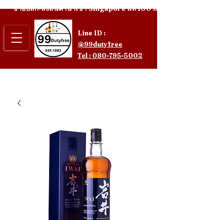
ขายปลีก-ส่งสินค้านำเข้า Singapore แท้ 100%
Line ID :
@99dutyfree
Tel : 080-795-5002