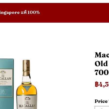
 Singapore แท้ 100%
Mac
Old
70
฿4,
Price