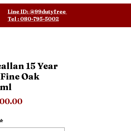
Line ID: @99dutyfree
Tel : 080-795-5002
allan 15 Year
 Fine Oak
0ml
ราคา
300.00
*