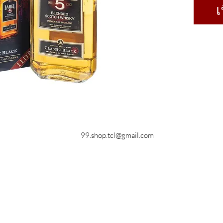
เ
99.shop.tcl@gmail.com