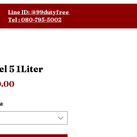
Line ID: @99dutyfree
Tel : 080-795-5002
l 5 1Liter
ราคา
0.00
*