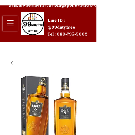
ขายปลีก-ส่งสินค้านำเข้า Singapore แท้ 100%
Line ID :
@99dutyfree
Tel : 080-795-5002