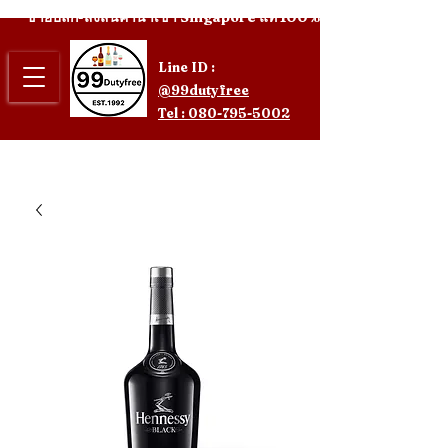
ขายปลีก-ส่งสินค้านำเข้า Singapore แท้ 100%
Line ID :
@99dutyfree
Tel : 080-795-5002