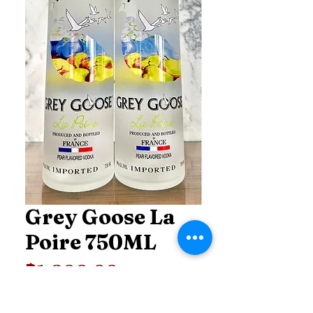
Grey Goose La
Poire 750ML
ราคา
฿1,200.00
Price
*