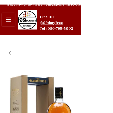
ขายปลีก-ส่งสินค้านำเข้า Singapore แท้ 100%
Line ID :
@99dutyfree
Tel : 080-795-5002