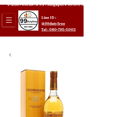
ขายปลีก-ส่งสินค้านำเข้า Singapore แท้ 100%
Line ID :
@99dutyfree
Tel : 080-795-5002