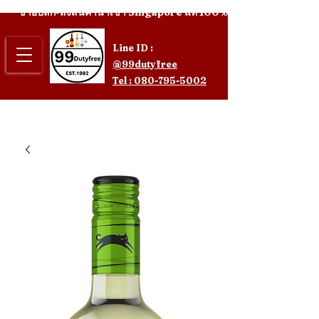
ขายปลีก-ส่งสินค้านำเข้า Singapore แท้ 100%
Line ID :
@99dutyfree
Tel : 080-795-5002