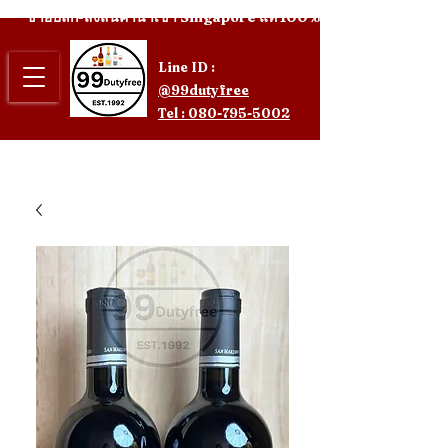
ขายปลีก-ส่งสินค้านำเข้า Singapore แท้ 100%
Line ID :
@99dutyfree
Tel : 080-795-5002