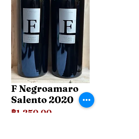
F Negroamaro
Salento 2020
ราคา
฿1,250.00
Price
*