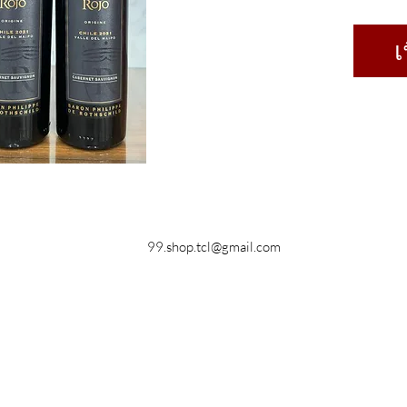
เ
99.shop.tcl@gmail.com