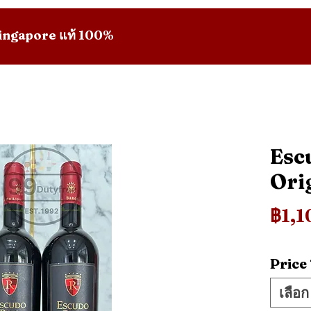
 Singapore แท้ 100%
Esc
Ori
฿1,1
Price
เลือก