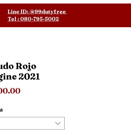
Line ID: @99dutyfree
Tel : 080-795-5002
udo Rojo
gine 2021
ราคา
00.00
*