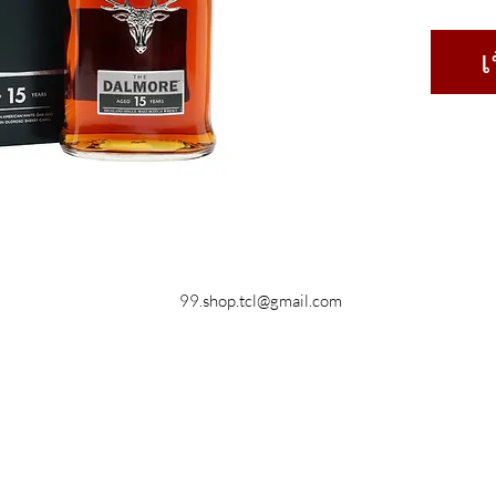
เ
99.shop.tcl@gmail.com