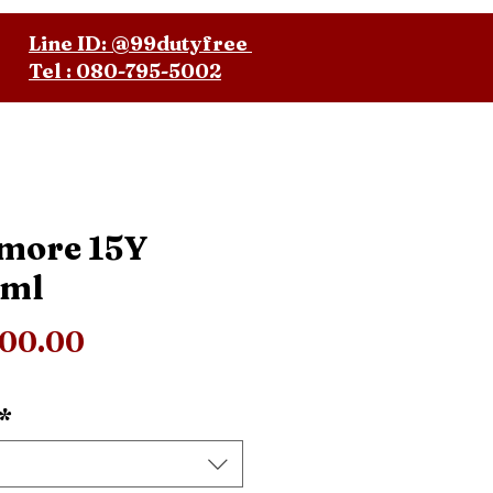
Line ID: @99dutyfree
Tel : 080-795-5002
more 15Y
0ml
ราคา
300.00
*