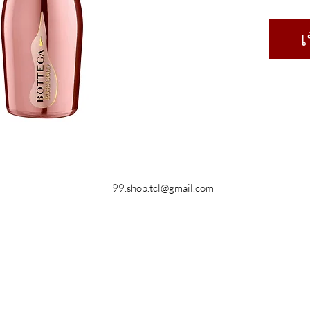
เ
99.shop.tcl@gmail.com