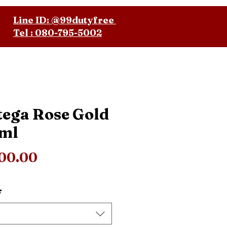
Line ID: @99dutyfree
Tel : 080-795-5002
tega Rose Gold
ml
ราคา
200.00
*