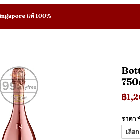
 Singapore แท้ 100%
Bot
750
฿1,
ราคา
เลือก