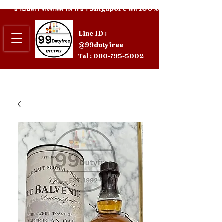
ขายปลีก-ส่งสินค้านำเข้า Singapore แท้ 100%
Line ID :
@99dutyfree
Tel : 080-795-5002