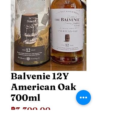
Balvenie 12Y
American Oak
700ml
ราคา
฿3,300.00
Price
*