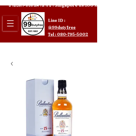
ขายปลีก-ส่งสินค้านำเข้า Singapore แท้ 100%
Line ID :
@99dutyfree
Tel : 080-795-5002