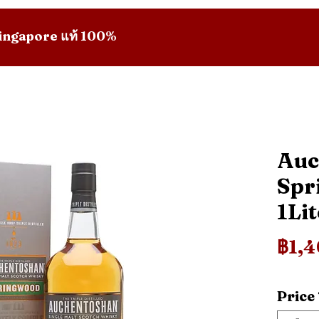
 Singapore แท้ 100%
Auc
Spr
1Lit
฿1,
Price