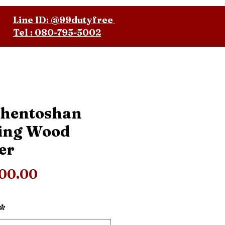
Line ID: @99dutyfree
Tel : 080-795-5002
hentoshan
ing Wood
er
ราคา
400.00
*