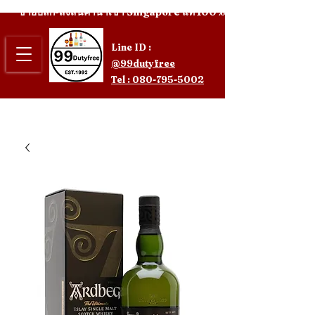
ขายปลีก-ส่งสินค้านำเข้า Singapore แท้ 100%
Line ID :
@99dutyfree
Tel : 080-795-5002