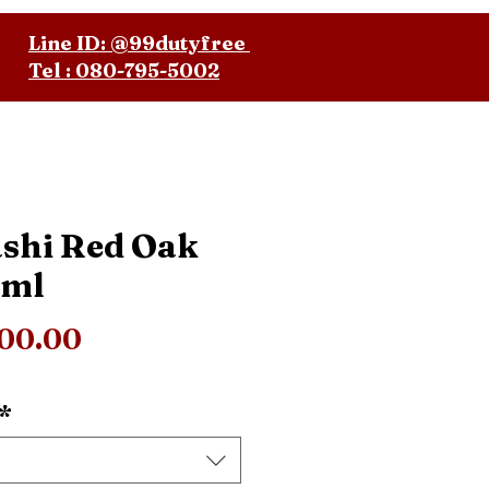
Line ID: @99dutyfree
Tel : 080-795-5002
shi Red Oak
0ml
ราคา
400.00
*