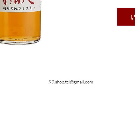
เ
99.shop.tcl@gmail.com