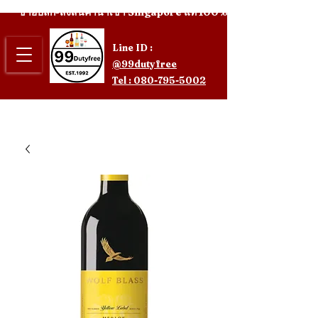
ขายปลีก-ส่งสินค้านำเข้า Singapore แท้ 100%
Line ID :
@99dutyfree
Tel : 080-795-5002