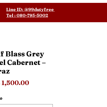
Line ID: @99dutyfree
Tel : 080-795-5002
f Blass Grey
el Cabernet –
raz
Price
 1,500.00
*