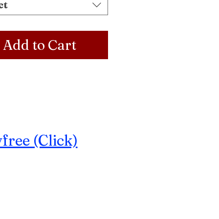
ct
Add to Cart
ree (Click)