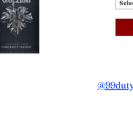
Sele
ถาม ข้อมูลเพิ่มเติม Line :
@99dutyf