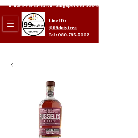
ขายปลีก-ส่งสินค้านำเข้า Singapore แท้ 100%
Line ID :
@99dutyfree
Tel : 080-795-5002