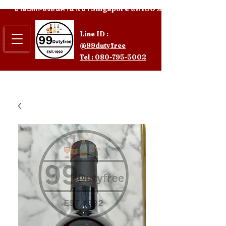
ขายปลีก-ส่งสินค้านำเข้า Singapore แท้ 100%
Line ID :
@99dutyfree
Tel : 080-795-5002