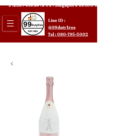
ขายปลีก-ส่งสินค้านำเข้า Singapore แท้ 100%
Line ID :
@99dutyfree
Tel : 080-795-5002