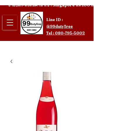
ขายปลีก-ส่งสินค้านำเข้า Singapore แท้ 100%
Line ID :
@99dutyfree
Tel : 080-795-5002