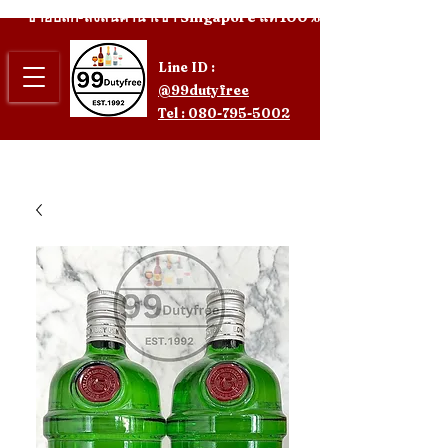
ขายปลีก-ส่งสินค้านำเข้า Singapore แท้ 100%
Line ID :
@99dutyfree
Tel : 080-795-5002