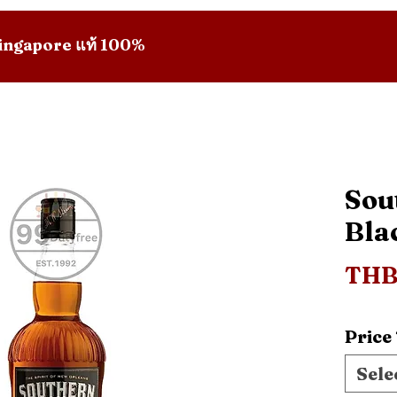
 Singapore แท้ 100%
Sou
Bla
THB
Price
Sele