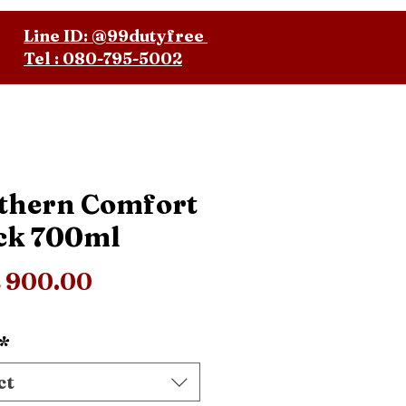
Line ID: @99dutyfree
Tel : 080-795-5002
thern Comfort
ck 700ml
Price
 900.00
*
ct