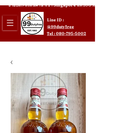
ขายปลีก-ส่งสินค้านำเข้า Singapore แท้ 100%
Line ID :
@99dutyfree
Tel : 080-795-5002