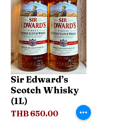
Sir Edward’s
Scotch Whisky
(1L)
Price
THB 650.00
Price
*