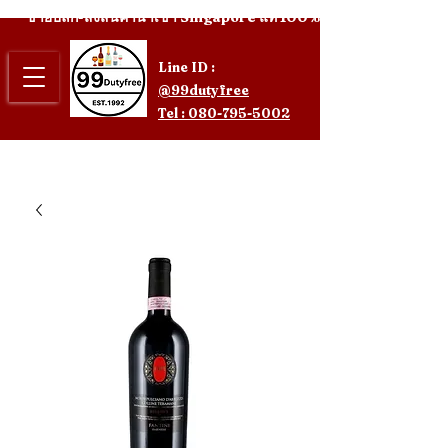
ขายปลีก-ส่งสินค้านำเข้า Singapore แท้ 100%
Line ID :
@99dutyfree
Tel : 080-795-5002