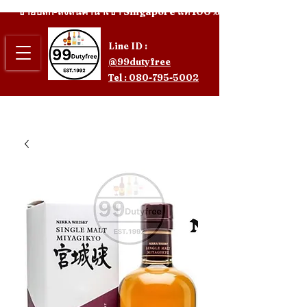
ขายปลีก-ส่งสินค้านำเข้า Singapore แท้ 100%
Line ID :
@99dutyfree
Tel : 080-795-5002