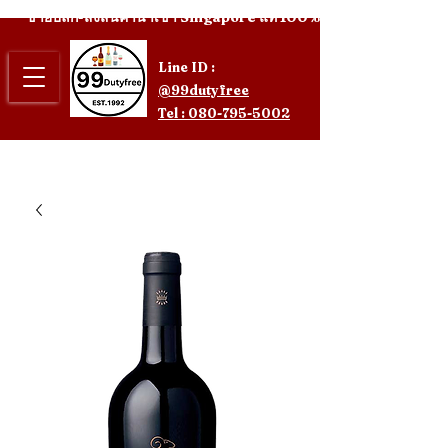
ขายปลีก-ส่งสินค้านำเข้า Singapore แท้ 100%
Line ID :
@99dutyfree
Tel : 080-795-5002