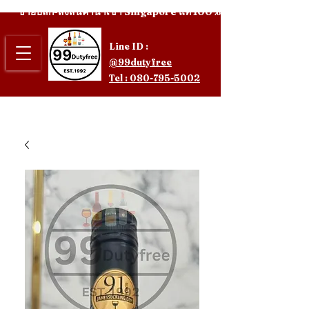
ขายปลีก-ส่งสินค้านำเข้า Singapore แท้ 100%
Line ID :
@99dutyfree
Tel : 080-795-5002