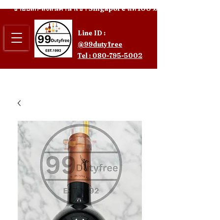
ขายปลีก-ส่งสินค้านำเข้า Singapore แท้ 100%
Line ID :
@99dutyfree
Tel : 080-795-5002