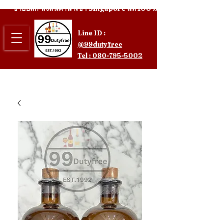
ขายปลีก-ส่งสินค้านำเข้า Singapore แท้ 100%
Line ID :
@99dutyfree
Tel : 080-795-5002