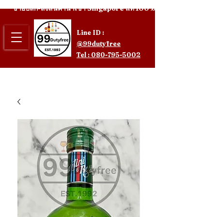
ขายปลีก-ส่งสินค้านำเข้า Singapore แท้ 100%
Line ID :
@99dutyfree
Tel : 080-795-5002