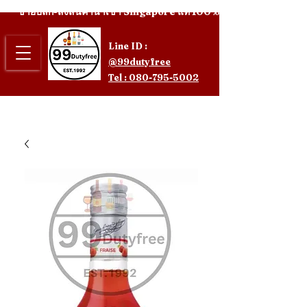
ขายปลีก-ส่งสินค้านำเข้า Singapore แท้ 100%
Line ID :
@99dutyfree
Tel : 080-795-5002