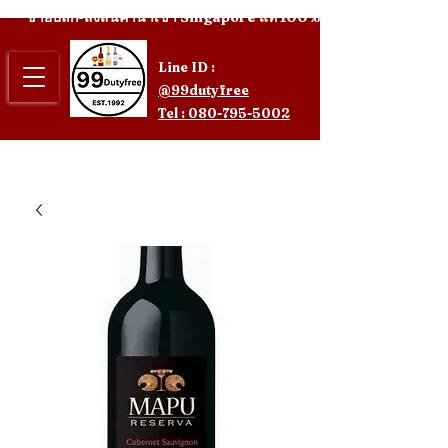
ขายปลีก-ส่งสินค้านำเข้า Singapore แท้ 100%
Line ID :
@99dutyfree
Tel : 080-795-5002