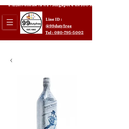
ขายปลีก-ส่งสินค้านำเข้า Singapore แท้ 100%
Line ID :
@99dutyfree
Tel : 080-795-5002