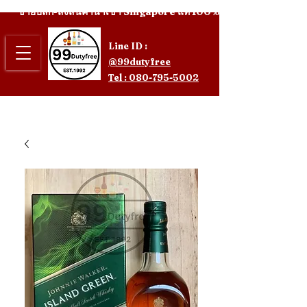
ขายปลีก-ส่งสินค้านำเข้า Singapore แท้ 100%
Line ID :
@99dutyfree
Tel : 080-795-5002