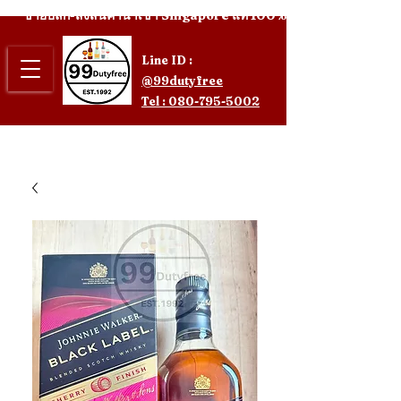
ขายปลีก-ส่งสินค้านำเข้า Singapore แท้ 100%
Line ID :
@99dutyfree
Tel : 080-795-5002