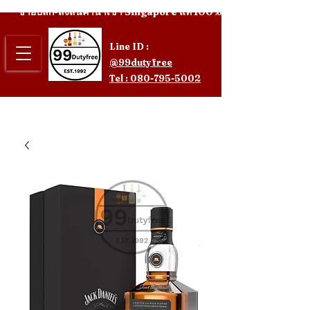
ขายปลีก-ส่งสินค้านำเข้า Singapore แท้ 100%
Line ID :
@99dutyfree
Tel : 080-795-5002